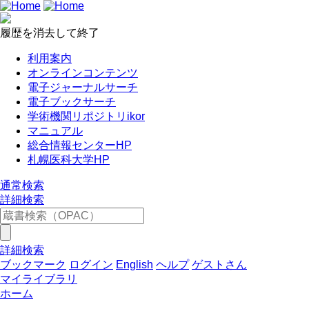
履歴を消去して終了
利用案内
オンラインコンテンツ
電子ジャーナルサーチ
電子ブックサーチ
学術機関リポジトリikor
マニュアル
総合情報センターHP
札幌医科大学HP
通常検索
詳細検索
詳細検索
ブックマーク
ログイン
English
ヘルプ
ゲストさん
マイライブラリ
ホーム