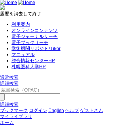
履歴を消去して終了
利用案内
オンラインコンテンツ
電子ジャーナルサーチ
電子ブックサーチ
学術機関リポジトリikor
マニュアル
総合情報センターHP
札幌医科大学HP
通常検索
詳細検索
詳細検索
ブックマーク
ログイン
English
ヘルプ
ゲストさん
マイライブラリ
ホーム