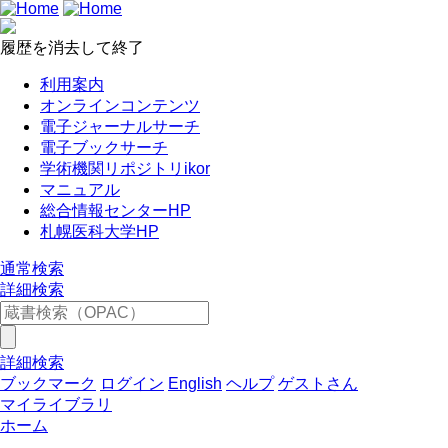
履歴を消去して終了
利用案内
オンラインコンテンツ
電子ジャーナルサーチ
電子ブックサーチ
学術機関リポジトリikor
マニュアル
総合情報センターHP
札幌医科大学HP
通常検索
詳細検索
詳細検索
ブックマーク
ログイン
English
ヘルプ
ゲストさん
マイライブラリ
ホーム