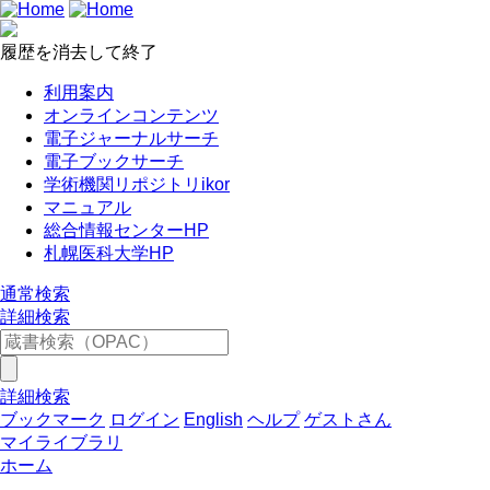
履歴を消去して終了
利用案内
オンラインコンテンツ
電子ジャーナルサーチ
電子ブックサーチ
学術機関リポジトリikor
マニュアル
総合情報センターHP
札幌医科大学HP
通常検索
詳細検索
詳細検索
ブックマーク
ログイン
English
ヘルプ
ゲストさん
マイライブラリ
ホーム