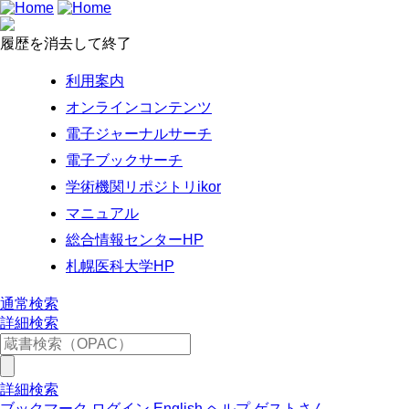
履歴を消去して終了
利用案内
オンラインコンテンツ
電子ジャーナルサーチ
電子ブックサーチ
学術機関リポジトリikor
マニュアル
総合情報センターHP
札幌医科大学HP
通常検索
詳細検索
詳細検索
ブックマーク
ログイン
English
ヘルプ
ゲストさん