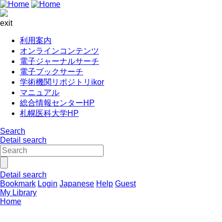
exit
利用案内
オンラインコンテンツ
電子ジャーナルサーチ
電子ブックサーチ
学術機関リポジトリikor
マニュアル
総合情報センターHP
札幌医科大学HP
Search
Detail search
Detail search
Bookmark
Login
Japanese
Help
Guest
My Library
Home