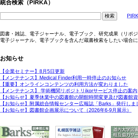
統合検索（PIRKA）
PI
図書・雑誌、電子ジャーナル、電子ブック、研究成果（リポジト
電子ジャーナル、電子ブックを含んだ蔵書検索をしたい場合に
お知らせ
【企業セミナー】8月5日更新
【メンテナンス】Medical Finder利用一時停止のお知らせ
【重要】オンラインコンテンツの利用方法が変わりました
【メンテナンス】 学術機関リポジトリikorサービス停止の案内
【お知らせ】夏季休業中の図書館の開館時間変更及び図書館資
【お知らせ】附属総合情報センター広報誌「Barks」発行しま
【お知らせ】図書館企画展示について（2026年6-9月展示）