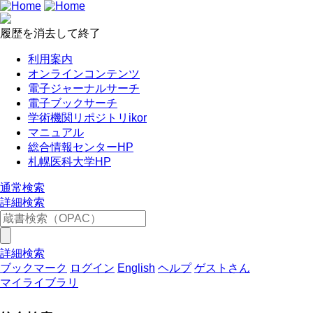
履歴を消去して終了
利用案内
オンラインコンテンツ
電子ジャーナルサーチ
電子ブックサーチ
学術機関リポジトリikor
マニュアル
総合情報センターHP
札幌医科大学HP
通常検索
詳細検索
詳細検索
ブックマーク
ログイン
English
ヘルプ
ゲストさん
マイライブラリ